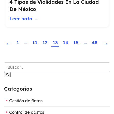
4 Tipos de Vialidades En La Ciudad
De México
Leer nota →
←
→
1
...
11
12
13
14
15
...
48
Este es un campo de búsqueda con una función de sug
No hay sugerencias porque el campo de búsqueda está v
Categorías
Gestión de flotas
Control de gastos