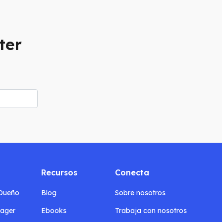
ter
Recursos
Conecta
/Dueño
Blog
Sobre nosotros
nager
Ebooks
Trabaja con nosotros