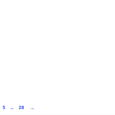
→
5
...
28