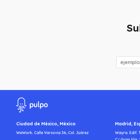
Su
Ciudad de México, México
Madrid, E
WeWork. Calle Varsovia 36, Col. Juárez
Wayra. Edif. 
C/ Gran Vía, 