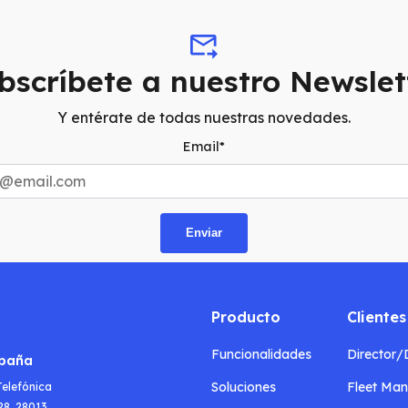
bscríbete a nuestro Newslet
Y entérate de todas nuestras novedades.
Email
*
Producto
Clientes
Funcionalidades
Director
spaña
Soluciones
Fleet Ma
Telefónica
28, 28013